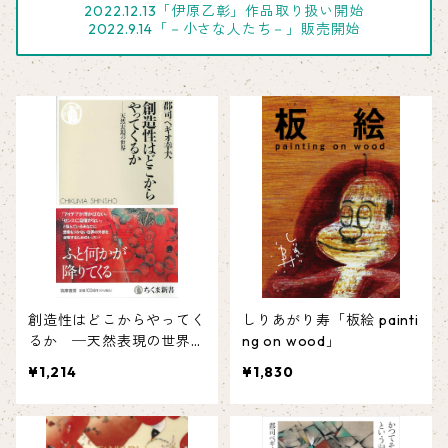
2022.12.13「伊原乙彰」作品取り扱い開始
2022.9.14「－小さな人たち－」販売開始
創造性はどこからやってく
しりあがり寿「板絵 painti
るか ─天然表現の世界
ng on wood」
サイン入り
¥1,214
¥1,830